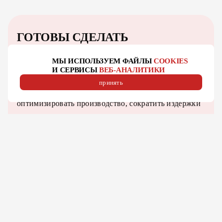
ГОТОВЫ СДЕЛАТЬ
ВАШЕ ПРОИЗВОДСТВО
ЭФФЕКТИВНЕЕ?
МЫ ИСПОЛЬЗУЕМ ФАЙЛЫ
COOKIES
И СЕРВИСЫ
ВЕБ-АНАЛИТИКИ
Мы предлагаем не просто оборудование,
принять
а комплексные решения, которые помогут вам
оптимизировать производство, сократить издержки
и повысить качество продукции.
оставить заявку
посмотреть каталог оборудования