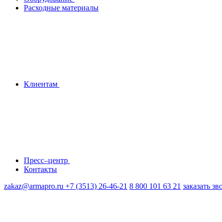
Расходные материалы
Клиентам
Пресс–центр
Контакты
zakaz@armapro.ru
+7 (3513) 26-46-21
8 800 101 63 21
заказать зв