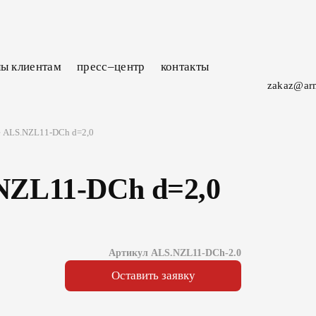
лы
клиентам
пресс–центр
контакты
zakaz@ar
е ALS.NZL11-DCh d=2,0
NZL11-DCh d=2,0
Артикул ALS.NZL11-DCh-2.0
Оставить заявку