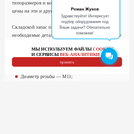
типоразмеров и конфигураций сопел, выгодные
Роман Жуков
цены на эти и другие позиции.
Здравствуйте! Интересует
подбор оборудования под
Ваши задачи? Обязательно
Складской запас позволяет нам поставлять
поможем!
необходимые детали в кратчайшие сроки. В случае
отсутствия необходимого товара на складе,
МЫ ИСПОЛЬЗУЕМ ФАЙЛЫ
COOKIES
осуществляем доставку нужной позиции под
И СЕРВИСЫ
ВЕБ-АНАЛИТИКИ
заказ. Организуем отправку товаров клиенту.
принять
Общие характеристики
Диаметр резьбы — М11;
наружный диаметр — 28мм;
диаметр рабочего отверстия — 4,0мм;
высота — 15мм.
Материал
Медь
На низ сопла нанесен хромирующий слой,