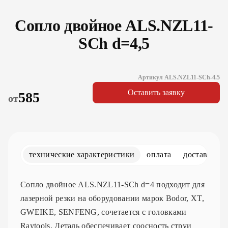
Сопло двойное ALS.NZL11-
SCh d=4,5
Артикул ALS.NZL11-SCh-4.5
Оставить заявку
585
от
технические характеристики
оплата
доставка
Сопло двойное ALS.NZL11-SCh d=4 подходит для
лазерной резки на оборудовании марок Bodor, XT,
GWEIKE, SENFENG, сочетается с головками
Raytools. Деталь обеспечивает соосность струи