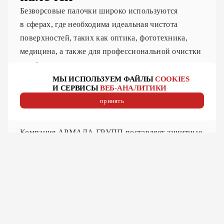
Безворсовые палочки широко используются
в сферах, где необходима идеальная чистота
поверхностей, таких как оптика, фототехника,
медицина, а также для профессиональной очистки
в лабораториях и производственных условиях.
С их помощью можно безопасно очистить линзы,
МЫ ИСПОЛЬЗУЕМ ФАЙЛЫ
COOKIES
И СЕРВИСЫ
ВЕБ-АНАЛИТИКИ
микросхемы, экраны и другие хрупкие элементы,
принять
минимизируя риск повреждений.
Компания АРМАДА ГРУПП поставляет защитные
стекла, сопла, оптику, керамические проставки,
сенсорные кабеля и сопутствующие товары
и запасные части полностью совместимые
с оборудованием соответствующего типоразмера
любого производителя. Принимаем заявки
из наличия на складе г. Миасс, Челябинской