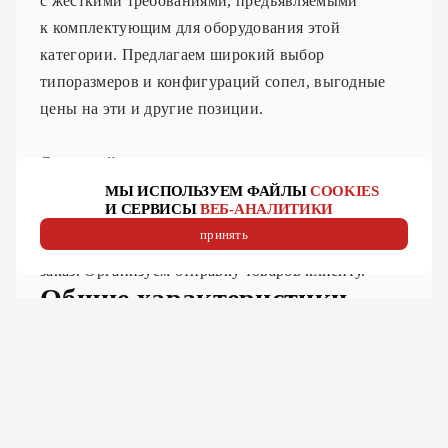
с жесткими требованиями, предъявляемыми
к комплектующим для оборудования этой
категории. Предлагаем широкий выбор
типоразмеров и конфигураций сопел, выгодные
цены на эти и другие позиции.
Складской запас позволяет нам поставлять
необходимые детали в кратчайшие сроки. В случае
МЫ ИСПОЛЬЗУЕМ ФАЙЛЫ
COOKIES
И СЕРВИСЫ
ВЕБ-АНАЛИТИКИ
отсутствия необходимого товара на складе,
принять
осуществляем доставку нужной позиции под
заказ. Организуем отправку товаров клиенту.
Общие характеристики
Диаметр резьбы — М11;
наружный диаметр — 28мм;
диаметр рабочего отверстия — 1.0мм;
высота — 15мм.