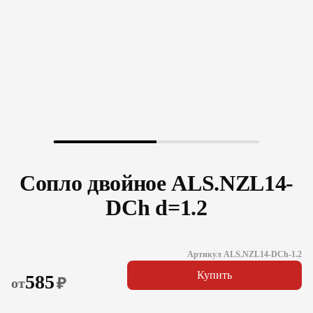
Сопло двойное ALS.NZL14-
DCh d=1.2
Артикул ALS.NZL14-DCh-1.2
Купить
585
от