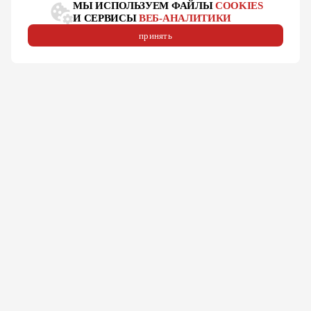
МЫ ИСПОЛЬЗУЕМ ФАЙЛЫ
COOKIES
И СЕРВИСЫ
ВЕБ-АНАЛИТИКИ
принять
ГОТОВЫ СДЕЛАТЬ
ВАШЕ ПРОИЗВОДСТВО
ЭФФЕКТИВНЕЕ?
Мы предлагаем не просто оборудование,
а комплексные решения, которые помогут вам
оптимизировать производство, сократить издержки
и повысить качество продукции.
оставить заявку
посмотреть каталог оборудования