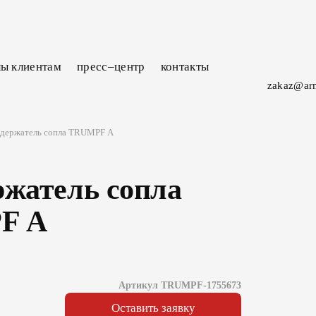
лы
клиентам
пресс–центр
контакты
zakaz@ar
 держатель сопла TRUMPF А
ржатель сопла
F А
Артикул TRUMPF-1755673
Оставить заявку