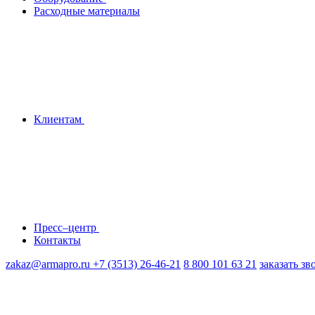
Расходные материалы
Клиентам
Пресс–центр
Контакты
zakaz@armapro.ru
+7 (3513) 26-46-21
8 800 101 63 21
заказать зв