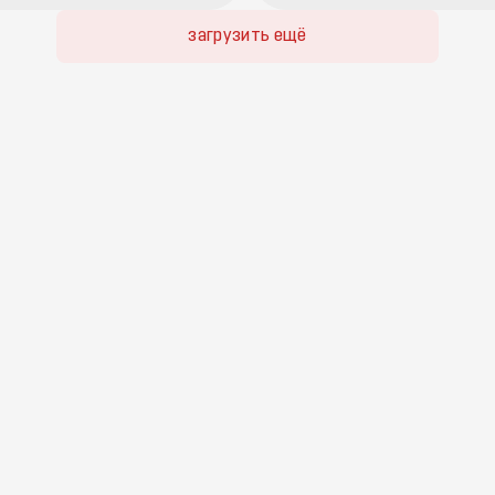
компенсирует отклонения за
загрузить ещё