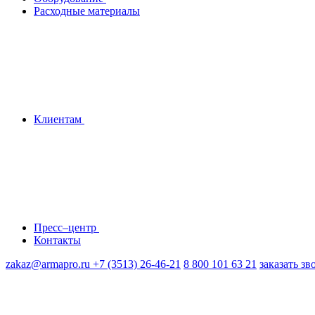
Расходные материалы
Клиентам
Пресс–центр
Контакты
zakaz@armapro.ru
+7 (3513) 26-46-21
8 800 101 63 21
заказать зв