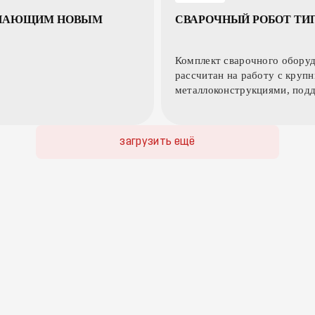
УПАЮЩИМ НОВЫМ
СВАРОЧНЫЙ РОБОТ ТИП 
Комплект сварочного обору
рассчитан на работу с круп
металлоконструкциями, под
работу с 3D-моделями и авт
компенсирует отклонения за
загрузить ещё