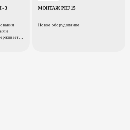
- 3
МОНТАЖ PHJ 15
дования
Новое оборудование
ными
держивает
оматически
готовки.