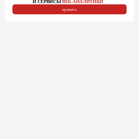
И СЕРВИСЫ
ВЕБ-АНАЛИТИКИ
принять
❮
456313, г. Миасс, Тургоякское шоссе, д. 11/63, оф. 200
❯