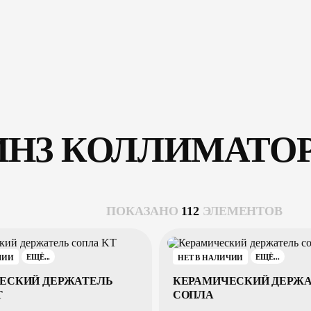
лы
клиентам
пресс–центр
контакты
zakaz@arm
НЗ КОЛЛИМАТО
ПОКАЗАНО
112
ЭЛЕМЕНТОВ
ЧИИ
НЕТ В НАЛИЧИИ
ЕЩЁ...
ЕЩЁ...
ЕСКИЙ ДЕРЖАТЕЛЬ
КЕРАМИЧЕСКИЙ ДЕРЖ
T
СОПЛА