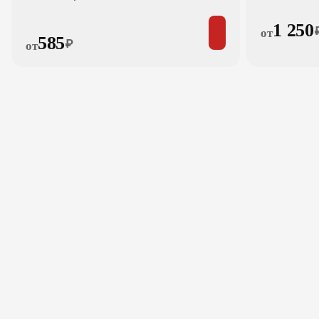
1 250
от
585
₽
от