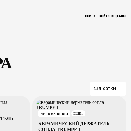
поиск
войти
корзина
apro.ru
+7 (3513) 26-46-21
8 800 101 63 21
заказать звонок
РА
вид сетки
НЕТ В НАЛИЧИИ
ЕЩЁ...
АТЕЛЬ
КЕРАМИЧЕСКИЙ ДЕРЖАТЕЛЬ
СОПЛА TRUMPF T