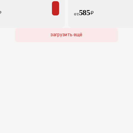
585
₽
₽
от
загрузить ещё