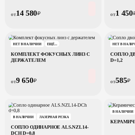
14 580
1 450
₽
от
от
НЕТ В НАЛИЧИИ
НЕТ В НАЛИ
ЕЩЁ...
КОМПЛЕКТ ФОКУСНЫХ ЛИНЗ С
СОПЛО ДВ
ДЕРЖАТЕЛЕМ
D=1,2
9 650
585
₽
₽
от
от
В НАЛИЧИИ
В НАЛИЧИИ
ЛАЗЕРНАЯ РЕЗКА
КЕРАМИЧ
СОПЛО ОДИНАРНОЕ ALS.NZL14-
DCH D=0,8